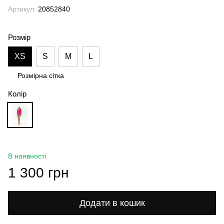
Артикул:
20852840
Розмір
XS
S
M
L
Розмірна сітка
Колір
В наявності
1 300 грн
Додати в кошик