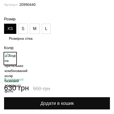
Артикул:
20990440
Розмір
XS
S
M
L
Розмірна сітка
Колір
В наявності
630 грн
900 грн
Додати в кошик