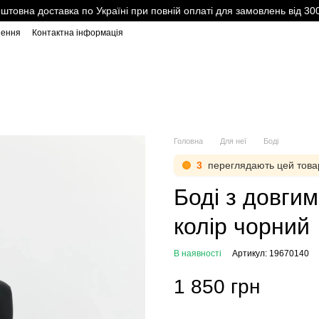
штовна доставка по Україні при повній оплаті для замовлень від 30
нення
Контактна інформація
Головна
Для неї
Боді
3
переглядають цей това
Боді з довги
колір чорний
В наявності
Артикул: 19670140
1 850 грн