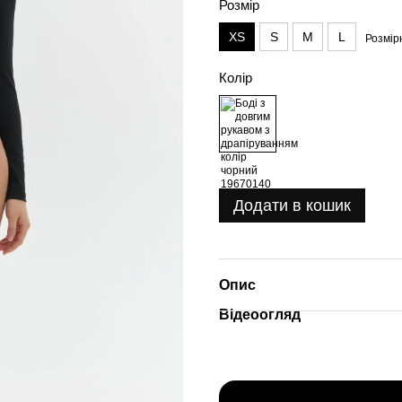
Розмір
XS
S
M
L
Розмірн
Колір
Додати в кошик
Опис
Відеоогляд