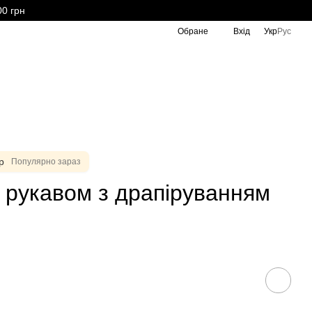
00 грн
Обране
Вхід
Укр
Рус
р
Популярно зараз
м рукавом з драпіруванням