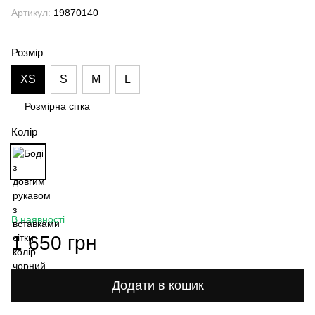
Артикул:
19870140
Розмір
XS
S
M
L
Розмірна сітка
Колір
В наявності
1 650 грн
Додати в кошик