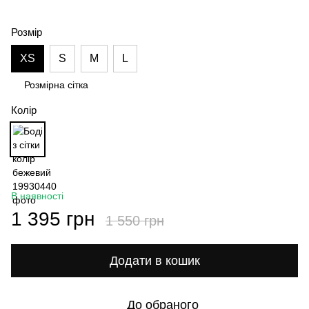
Розмір
XS
S
M
L
Розмірна сітка
Колір
В наявності
1 395 грн
1 550 грн
Додати в кошик
До обраного