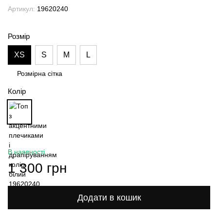
Артикул:
19620240
Розмір
XS
S
M
L
Розмірна сітка
Колір
В наявності
1 300 грн
Додати в кошик