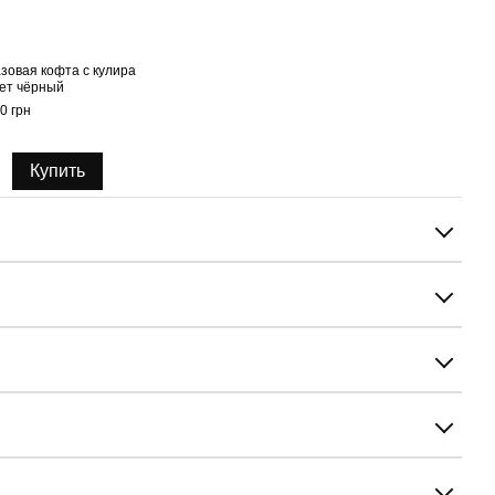
зовая кофта с кулира
Боди
ет чёрный
рука
0 грн
1 100
1 
Купить