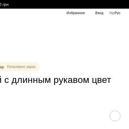
0 грн
Избранное
Вход
Укр
Рус
ар
Популярно зараз
 с длинным рукавом цвет