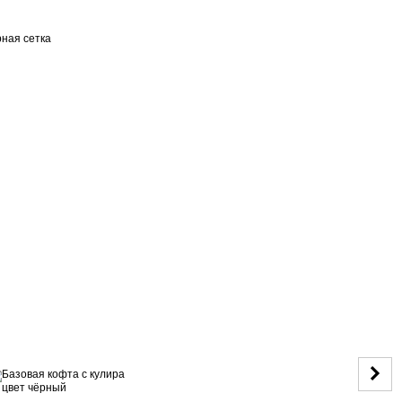
ная сетка
Вме