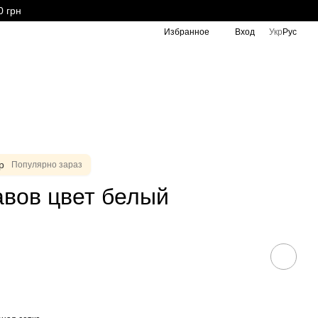
0 грн
Избранное
Вход
Укр
Рус
р
Популярно зараз
авов цвет белый