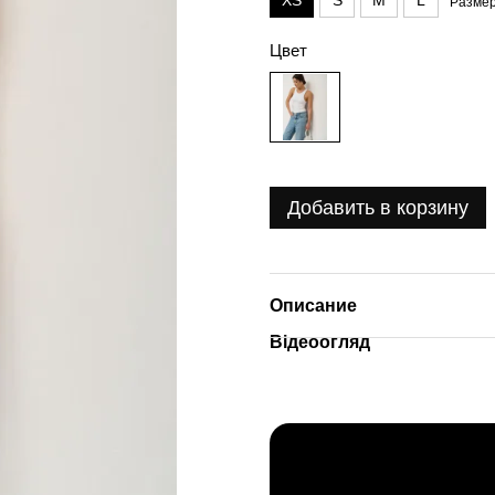
XS
S
M
L
Размер
Цвет
Добавить в корзину
Описание
Відеоогляд