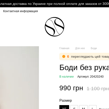
латная доставка по Украине при полной оплате для заказов от 300
Контактная информация
Главная
Для нее
Боди
6
переглядають цей това
Боди без рук
В наличии
Артикул: 20420240
990 грн
1 100 грн
Размер