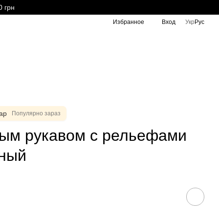
0 грн
Избранное
Вход
Укр
Рус
ар
Популярно зараз
ным рукавом с рельефами
дный