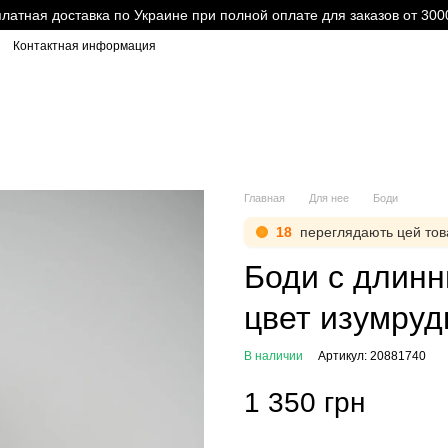
латная доставка по Украине при полной оплате для заказов от 300
Контактная информация
Главная
Для нее
Боди
18
переглядають цей тов
Боди с длин
цвет изумру
В наличии
Артикул: 20881740
1 350 грн