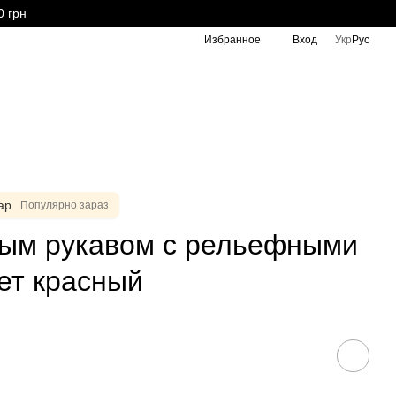
0 грн
Избранное
Вход
Укр
Рус
ар
Популярно зараз
ным рукавом с рельефными
ет красный