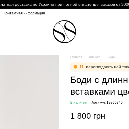
латная доставка по Украине при полной оплате для заказов от 300
Контактная информация
Главная
Для нее
Боди
11
переглядають цей тов
Боди с длин
вставками цв
В наличии
Артикул: 19860340
1 800 грн