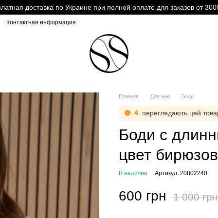
латная доставка по Украине при полной оплате для заказов от 300
Контактная информация
Главная
Для нее
Боди
4
переглядають цей това
Боди с длинн
цвет бирюзо
В наличии
Артикул: 20802240
600 грн
1 000 грн