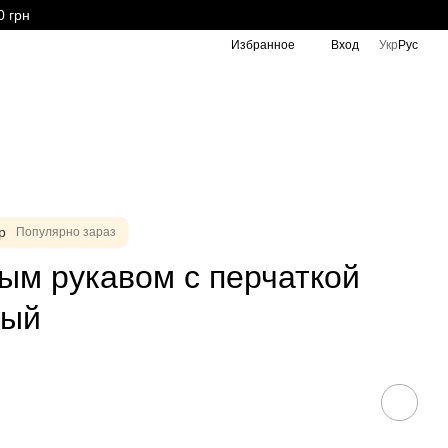
0 грн
Избранное
Вход
Укр
Рус
р
Популярно зараз
ым рукавом с перчаткой
вый