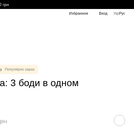
0 грн
Избранное
Вход
Укр
Рус
р
Популярно зараз
а: 3 боди в одном
грн