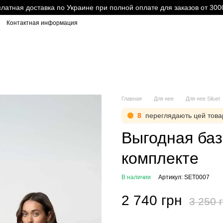
латная доставка по Украине при полной оплате для заказов от 300
Контактная информация
Главная
Для нее
Для нее Siluet
8
переглядають цей това
Выгодная баз
комплекте
В наличии
Артикул: SET0007
2 740 грн
3 250 