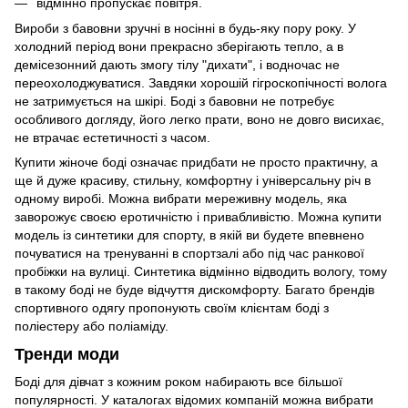
відмінно пропускає повітря.
Вироби з бавовни зручні в носінні в будь-яку пору року. У
холодний період вони прекрасно зберігають тепло, а в
демісезонний дають змогу тілу "дихати", і водночас не
переохолоджуватися. Завдяки хорошій гігроскопічності волога
не затримується на шкірі. Боді з бавовни не потребує
особливого догляду, його легко прати, воно не довго висихає,
не втрачає естетичності з часом.
Купити жіноче боді означає придбати не просто практичну, а
ще й дуже красиву, стильну, комфортну і універсальну річ в
одному виробі. Можна вибрати мереживну модель, яка
заворожує своєю еротичністю і привабливістю. Можна купити
модель із синтетики для спорту, в якій ви будете впевнено
почуватися на тренуванні в спортзалі або під час ранкової
пробіжки на вулиці. Синтетика відмінно відводить вологу, тому
в такому боді не буде відчуття дискомфорту. Багато брендів
спортивного одягу пропонують своїм клієнтам боді з
поліестеру або поліаміду.
Тренди моди
Боді для дівчат з кожним роком набирають все більшої
популярності. У каталогах відомих компаній можна вибрати