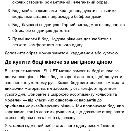
охочих створити романтичний і елегантний образ.
Боді-майка з джинсами. Краще поєднувати з вільними
моделями штанів, наприклад, з бойфрендами.
Боді-блузка зі спідницею. Гарний вигляд має в поєднанні з
обтислою спідницею до колін.
Прямі шорти й боді. Чудове рішення для любителів
легкого, комфортного літнього одягу.
Доповнити образ можна жакетом, кардиганом або курткою.
Де купити боді жіноче за вигідною ціною
В інтернет-магазині
SILUET
можна замовити боді жіноче за
доступною ціною. Наші боді створені для того, щоб дарувати
впевненість укожному русі. Кожне боді виготовлене з мяких та
дихаючих матеріялів, які забезпечують комфорт протягом
усього дня. Обирайте з широкого асортименту кольорів та
моделей — від класичних однотонних варіантів до
оригінальних дизайнерських рішень. Ми пропонуємо боді як з
короткими, так і з довгими рукавами, що дозволяє створювати
стильні образи незалежно від сезону.
У каталозі відмінний вибір стильного одягу високої якості.