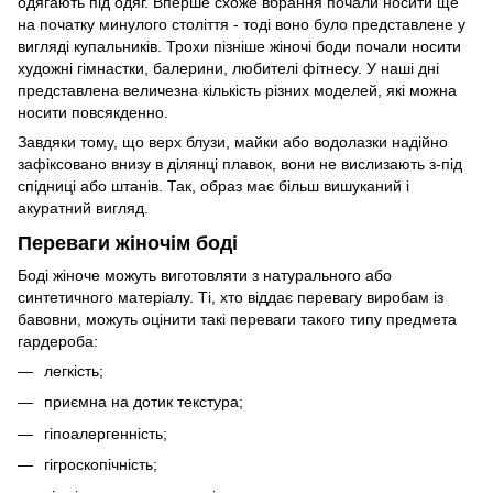
одягають під одяг. Вперше схоже вбрання почали носити ще
на початку минулого століття - тоді воно було представлене у
вигляді купальників. Трохи пізніше жіночі боди почали носити
художні гімнастки, балерини, любителі фітнесу. У наші дні
представлена величезна кількість різних моделей, які можна
носити повсякденно.
Завдяки тому, що верх блузи, майки або водолазки надійно
зафіксовано внизу в ділянці плавок, вони не вислизають з-під
спідниці або штанів. Так, образ має більш вишуканий і
акуратний вигляд.
Переваги жіночім боді
Боді жіноче можуть виготовляти з натурального або
синтетичного матеріалу. Ті, хто віддає перевагу виробам із
бавовни, можуть оцінити такі переваги такого типу предмета
гардероба:
легкість;
приємна на дотик текстура;
гіпоалергенність;
гігроскопічність;