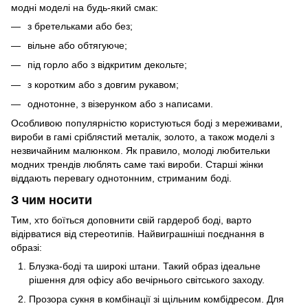
модні моделі на будь-який смак:
з бретельками або без;
вільне або обтягуюче;
під горло або з відкритим декольте;
з коротким або з довгим рукавом;
однотонне, з візерунком або з написами.
Особливою популярністю користуються боді з мереживами,
вироби в гамі сріблястий металік, золото, а також моделі з
незвичайним малюнком. Як правило, молоді любительки
модних трендів люблять саме такі вироби. Старші жінки
віддають перевагу однотонним, стриманим боді.
З чим носити
Тим, хто боїться доповнити свій гардероб боді, варто
відірватися від стереотипів. Найвиграшніші поєднання в
образі:
Блузка-боді та широкі штани. Такий образ ідеальне
рішення для офісу або вечірнього світського заходу.
Прозора сукня в комбінації зі щільним комбідресом. Для